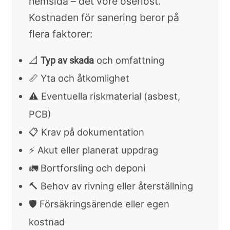
hemsida – det vore oseriöst.
Kostnaden för sanering beror på
flera faktorer:
📐
och omfattning
Typ av skada
📏 Yta och åtkomlighet
⚠️ Eventuella riskmaterial (asbest,
PCB)
📋 Krav på dokumentation
⚡ Akut eller planerat uppdrag
🚛 Bortforsling och deponi
🔨 Behov av rivning eller återställning
🛡️ Försäkringsärende eller egen
kostnad