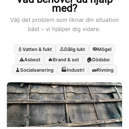
med?
Välj det problem som liknar din situation
bäst – vi hjälper dig vidare.
💧
👃
🦠
Vatten & fukt
Dålig lukt
Mögel
⚠️
🔥
🏠
Asbest
Brand & sot
Dödsbo
🧹
🏭
🧱
Socialsanering
Industri
Rivning