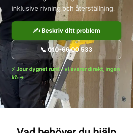
inklusive rivning och återställning.
✍️ Beskriv ditt problem
📞 010-66 00 533
⚡ Jour dygnet runt – vi svarar direkt, ingen
kö →
Vad behöver du hjälp