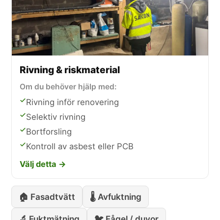
Rivning & riskmaterial
Om du behöver hjälp med:
Rivning inför renovering
Selektiv rivning
Bortforsling
Kontroll av asbest eller PCB
Välj detta →
🏠 Fasadtvätt
🌡️ Avfuktning
🔬 Fuktmätning
🐦 Fågel / duvor