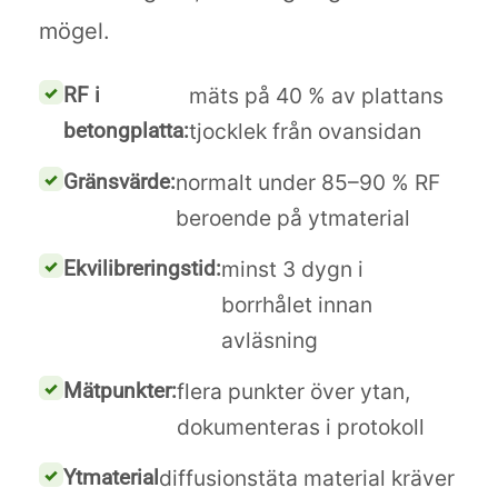
mögel.
RF i
mäts på 40 % av plattans
betongplatta:
tjocklek från ovansidan
Gränsvärde:
normalt under 85–90 % RF
beroende på ytmaterial
Ekvilibreringstid:
minst 3 dygn i
borrhålet innan
avläsning
Mätpunkter:
flera punkter över ytan,
dokumenteras i protokoll
Ytmaterial
diffusionstäta material kräver