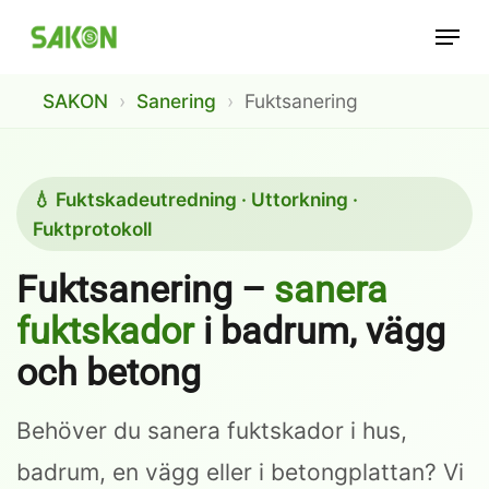
Skip
Menu
to
main
SAKON
›
Sanering
›
Fuktsanering
content
💧 Fuktskadeutredning · Uttorkning ·
Fuktprotokoll
Fuktsanering –
sanera
fuktskador
i badrum, vägg
och betong
Behöver du sanera fuktskador i hus,
badrum, en vägg eller i betongplattan? Vi