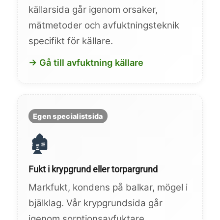
källarsida går igenom orsaker,
mätmetoder och avfuktningsteknik
specifikt för källare.
→ Gå till avfuktning källare
Egen specialistsida
🏚️
Fukt i krypgrund eller torpargrund
Markfukt, kondens på balkar, mögel i
bjälklag. Vår krypgrundsida går
igenom sorptionsavfuktare,