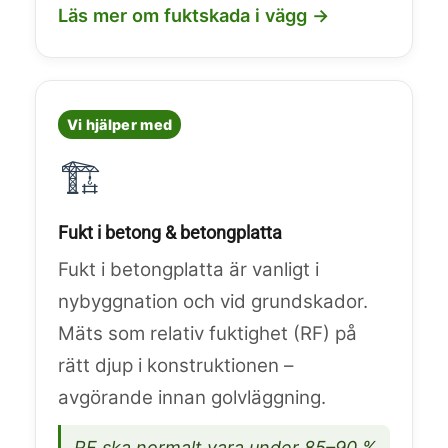
Läs mer om fuktskada i vägg →
Vi hjälper med
🏗️
Fukt i betong & betongplatta
Fukt i betongplatta är vanligt i
nybyggnation och vid grundskador.
Mäts som relativ fuktighet (RF) på
rätt djup i konstruktionen –
avgörande innan golvläggning.
RF ska normalt vara under 85–90 %