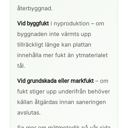
återbyggnad.
Vid byggfukt
i nyproduktion – om
byggnaden inte värmts upp
tillräckligt länge kan plattan
innehålla mer fukt än ytmaterialet
tål.
Vid grundskada eller markfukt
– om
fukt stiger upp underifrån behöver
källan åtgärdas innan saneringen
avslutas.
Se mer om mätmetodik på vår sida