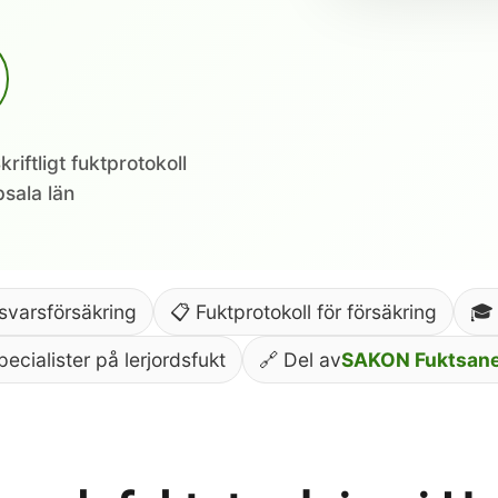
kriftligt fuktprotokoll
sala län
nsvarsförsäkring
📋 Fuktprotokoll för försäkring
🎓
pecialister på lerjordsfukt
🔗 Del av
SAKON Fuktsane