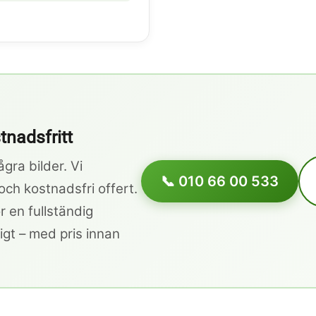
stnadsfritt
gra bilder. Vi
📞 010 66 00 533
h kostnadsfri offert.
 en fullständig
igt – med pris innan