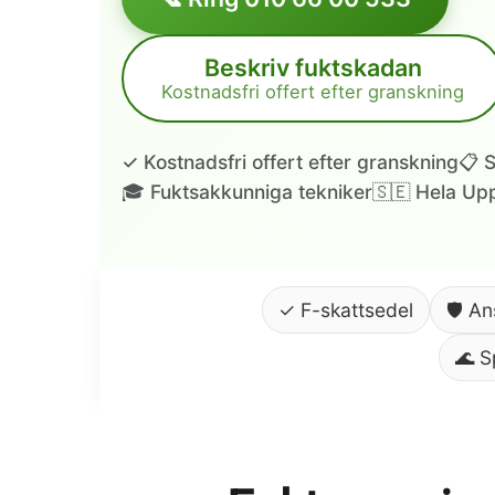
Beskriv fuktskadan
Kostnadsfri offert efter granskning
✓ Kostnadsfri offert efter granskning
📋 S
🎓 Fuktsakkunniga tekniker
🇸🇪 Hela Upp
✓ F-skattsedel
🛡️ A
🌊 S