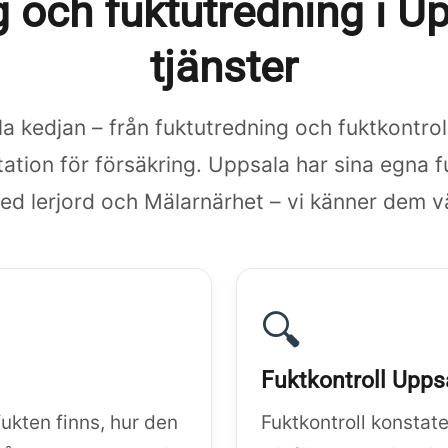
 och fuktutredning i U
tjänster
la kedjan – från fuktutredning och fuktkontroll 
tion för försäkring. Uppsala har sina egna 
ed lerjord och Mälarnärhet – vi känner dem vä
🔍
Fuktkontroll Upps
fukten finns, hur den
Fuktkontroll konstat