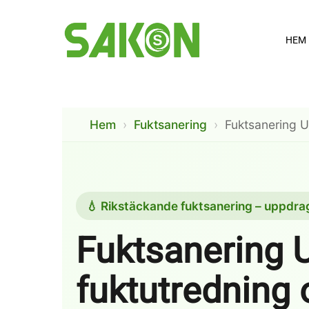
Skip
to
HEM
main
content
Hem
›
Fuktsanering
›
Fuktsanering 
💧 Rikstäckande fuktsanering – uppdra
Fuktsanering 
fuktutredning 