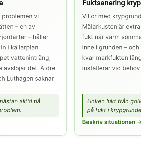
a
Fuktsanering kry
te problemen vi
Villor med krypgrund
ätten – en av
Mälarkusten är extra
jordarter – håller
fukt när varm sommar
in i källarplan
inne i grunden – och 
ppet vattenintrång,
kvar markfukten läng
 avslöjar det. Äldre
installerar vid beho
och Luthagen saknar
nästan alltid på
Unken lukt från golv
sproblem.
på fukt i krypgrund
Beskriv situationen 