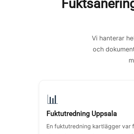
Fuktsanering
Vi hanterar he
och dokumenta
m
📊
Fuktutredning Uppsala
En fuktutredning kartlägger var 