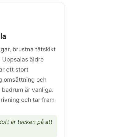
la
ar, brustna tätskikt
i Uppsalas äldre
r ett stort
g omsättning och
 i badrum är vanliga.
 rivning och tar fram
oft är tecken på att