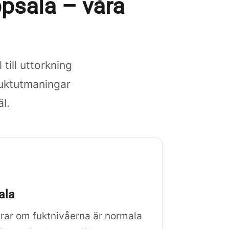
ppsala – våra
till uttorkning
fuktutmaningar
l.
ala
erar om fuktnivåerna är normala