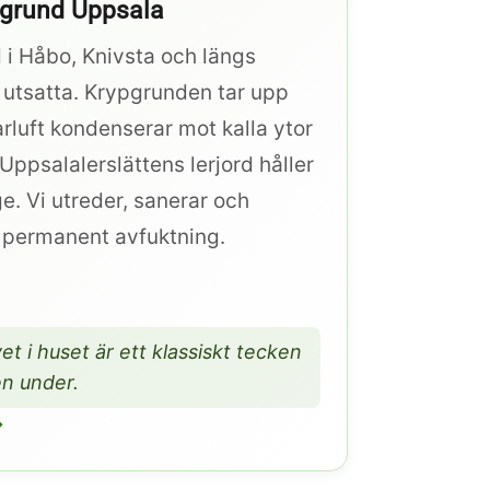
pgrund Uppsala
 i Håbo, Knivsta och längs
 utsatta. Krypgrunden tar upp
luft kondenserar mot kalla ytor
Uppsalalerslättens lerjord håller
e. Vi utreder, sanerar och
v permanent avfuktning.
et i huset är ett klassiskt tecken
en under.
→