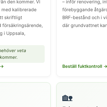
ifrån den kommer. Vi
– inför renovering, i
g med kalibrerade
förebyggande åtgärd
 skriftligt
BRF-bestånd och i vi
d försäkringsärende,
där grundvattnet kan
g i Uppsala,
 behöver veta
rekommer.
 →
Beställ fuktkontroll 
🏡