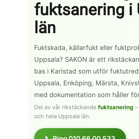
fuktsanering i
län
Fuktskada, källarfukt eller fuktpr
Uppsala? SAKON är ett rikstäcka
bas i Karlstad som utför fuktutred
Uppsala, Enköping, Märsta, Knivs
med dokumentation som håller för
Del av vår rikstäckande
fuktsanering
– 
och hela Uppsala län.
Hit enter to search or ESC to close
📞 Ring 010 66 00 533