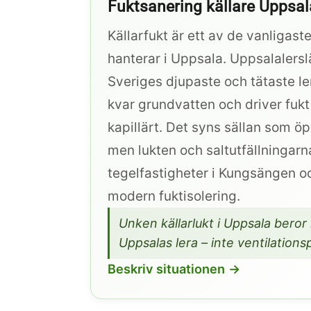
Fuktsanering källare Uppsal
Källarfukt är ett av de vanligas
hanterar i Uppsala. Uppsalalersl
Sveriges djupaste och tätaste ler
kvar grundvatten och driver fukt 
kapillärt. Det syns sällan som ö
men lukten och saltutfällningarna
tegelfastigheter i Kungsängen 
modern fuktisolering.
Unken källarlukt i Uppsala beror 
Uppsalas lera – inte ventilation
Beskriv situationen →