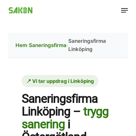
Skip
Menu
to
main
content
Saneringsfirma
Hem
›
Saneringsfirma
›
Linköping
📍 Vi tar uppdrag i Linköping
Saneringsfirma
Linköping –
trygg
sanering
i