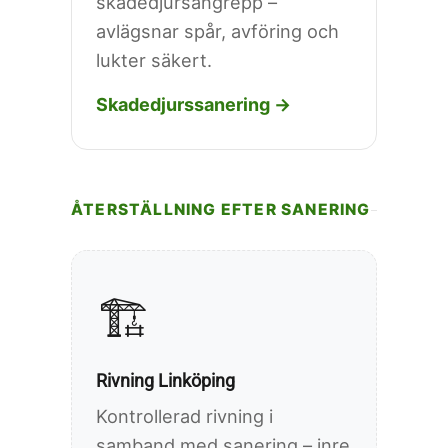
skadedjursangrepp –
avlägsnar spår, avföring och
lukter säkert.
Skadedjurssanering →
ÅTERSTÄLLNING EFTER SANERING
🏗️
Rivning Linköping
Kontrollerad rivning i
samband med sanering – inre