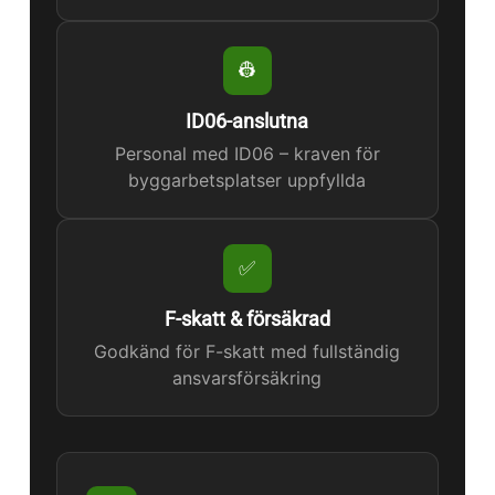
👷
ID06-anslutna
Personal med ID06 – kraven för
byggarbetsplatser uppfyllda
✅
F-skatt & försäkrad
Godkänd för F-skatt med fullständig
ansvarsförsäkring