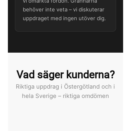
vi omärkta fordon. Grannarna
behöver inte veta – vi diskuterar
uppdraget med ingen utöver dig.
Vad säger kunderna?
Riktiga uppdrag i Östergötland och i
hela Sverige – riktiga omdömen