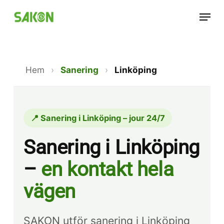
Skip
Menu
to
main
content
Hem
›
Sanering
›
Linköping
📍 Sanering i Linköping – jour 24/7
Sanering i Linköping
–
en kontakt hela
vägen
SAKON utför sanering i Linköping