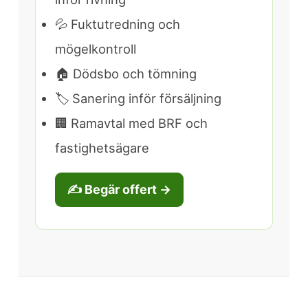
💦 Fuktutredning och
mögelkontroll
🏠 Dödsbo och tömning
🏷️ Sanering inför försäljning
🏢 Ramavtal med BRF och
fastighetsägare
✍️ Begär offert →