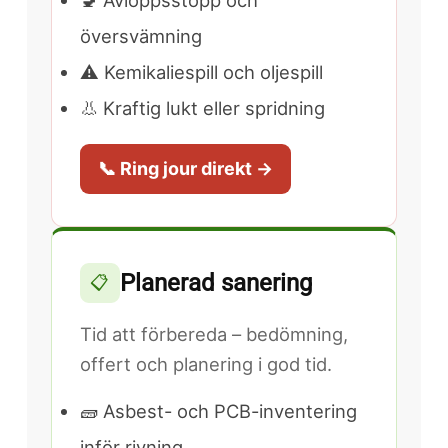
🚽 Avloppsstopp och
översvämning
⚠️ Kemikaliespill och oljespill
👃 Kraftig lukt eller spridning
📞 Ring jour direkt →
Planerad sanering
📋
Tid att förbereda – bedömning,
offert och planering i god tid.
🧱 Asbest- och PCB-inventering
inför rivning