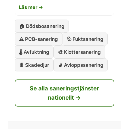
Läs mer →
🏠 Dödsbosanering
⚠️ PCB-sanering
💦 Fuktsanering
🌡️ Avfuktning
🎨 Klottersanering
🐛 Skadedjur
🚽 Avloppssanering
Se alla saneringstjänster
nationellt →