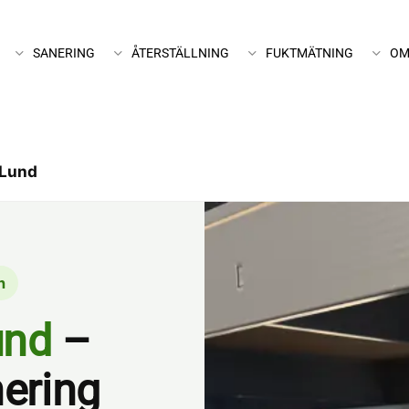
SANERING
ÅTERSTÄLLNING
FUKTMÄTNING
OM
 Lund
n
und
–
nering