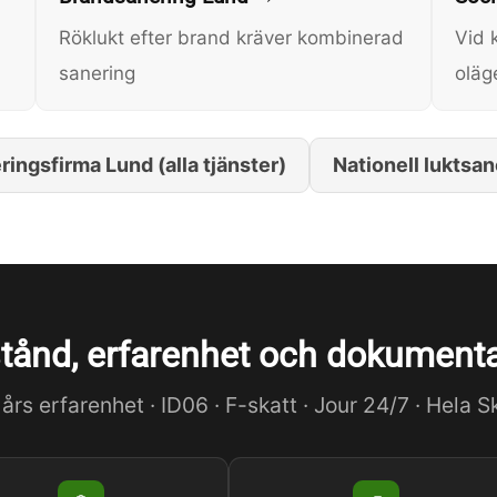
Röklukt efter brand kräver kombinerad
Vid k
sanering
oläg
ingsfirma Lund (alla tjänster)
Nationell luktsa
stånd, erfarenhet och dokument
års erfarenhet · ID06 · F-skatt · Jour 24/7 · Hela 