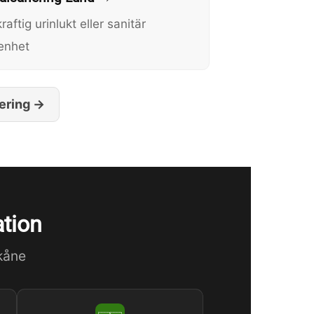
raftig urinlukt eller sanitär
enhet
nering →
ation
Skåne