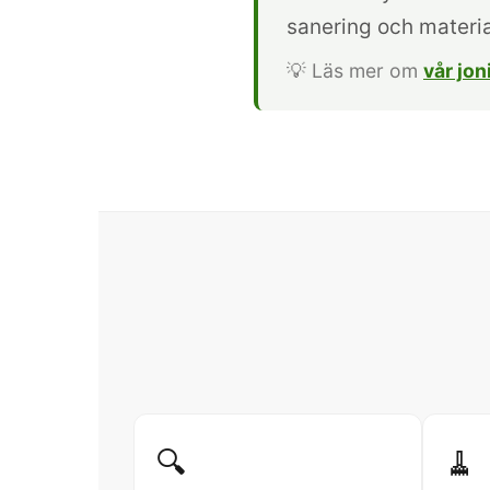
sanering och materia
💡 Läs mer om
vår jo
🔍
🧹