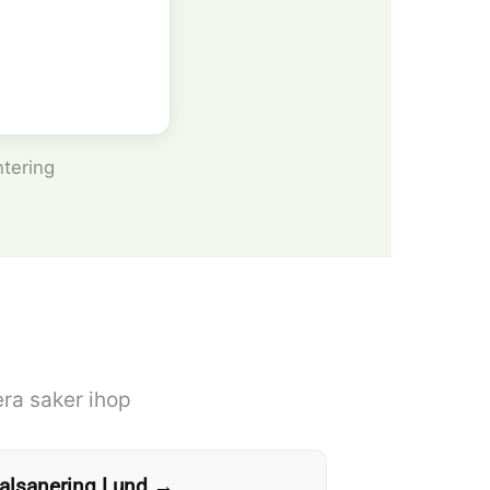
ntering
ra saker ihop
alsanering Lund →