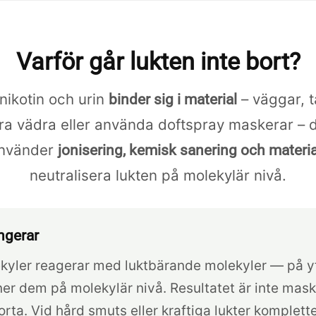
Varför går lukten inte bort?
nikotin och urin
– väggar, t
binder sig i material
bara vädra eller använda doftspray maskerar – d
använder
jonisering, kemisk sanering och materi
neutralisera lukten på molekylär nivå.
ngerar
yler reagerar med luktbärande molekyler — på ytor,
ner dem på molekylär nivå. Resultatet är inte mask
orta. Vid hård smuts eller kraftiga lukter komplet