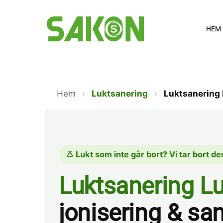
Skip
to
HEM
main
content
Hem
›
Luktsanering
›
Luktsanering
👃 Lukt som inte går bort? Vi tar bort de
Luktsanering L
jonisering & sa