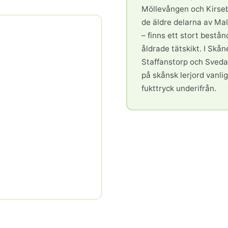
Möllevången och Kirseber
de äldre delarna av M
– finns ett stort best
åldrade tätskikt. I Skån
Staffanstorp och Sveda
på skånsk lerjord vanlig
fukttryck underifrån.