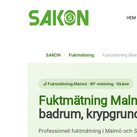
Skip
to
HEM
main
content
SAKON
›
Fuktmätning
›
Fuktmätning Mal
📐 Fuktmätning Malmö · RF-mätning · Skåne
Fuktmätning Mal
badrum, krypgrund
Professionell fuktmätning i Malmö oc