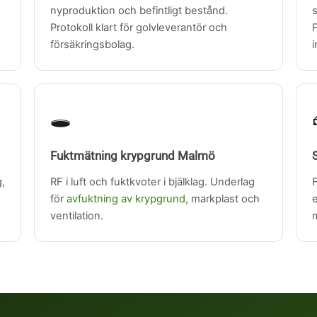
nyproduktion och befintligt bestånd.
Protokoll klart för golvleverantör och
F
försäkringsbolag.
i
🕳️
Fuktmätning krypgrund Malmö
g,
RF i luft och fuktkvoter i bjälklag. Underlag
F
för
avfuktning av krypgrund
, markplast och
e
ventilation.
m