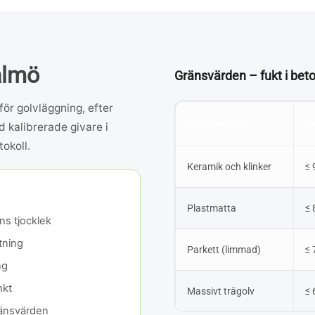
lmö
Gränsvärden – fukt i bet
ör golvläggning, efter
Golvmaterial
G
d kalibrerade givare i
tokoll.
Keramik och klinker
≤ 
Plastmatta
≤ 
ns tjocklek
tning
Parkett (limmad)
≤
ng
nkt
Massivt trägolv
≤
ränsvärden