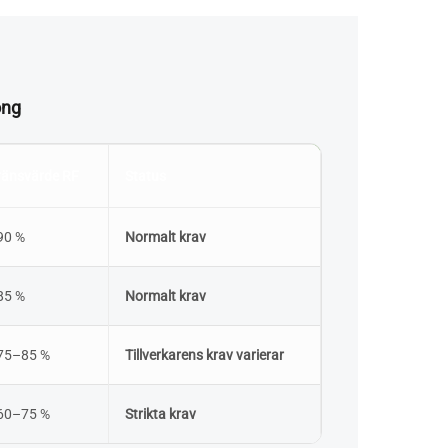
ong
ränsvärde RF
Status
90 %
Normalt krav
85 %
Normalt krav
 75–85 %
Tillverkarens krav varierar
 60–75 %
Strikta krav