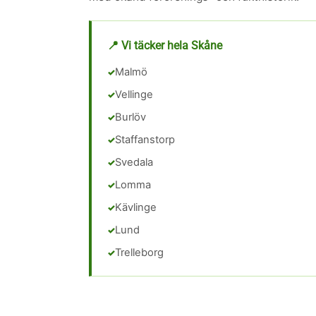
📍 Vi täcker hela Skåne
Malmö
Vellinge
Burlöv
Staffanstorp
Svedala
Lomma
Kävlinge
Lund
Trelleborg