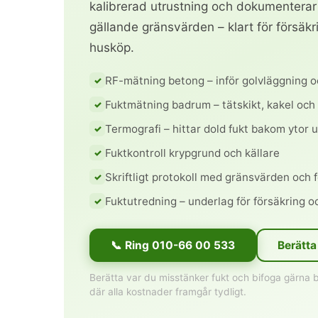
kalibrerad utrustning och dokumenterar i 
gällande gränsvärden – klart för försäkr
husköp.
RF-mätning betong – inför golvläggning o
Fuktmätning badrum – tätskikt, kakel och
Termografi – hittar dold fukt bakom ytor u
Fuktkontroll krypgrund och källare
Skriftligt protokoll med gränsvärden och 
Fuktutredning – underlag för försäkring oc
📞 Ring 010-66 00 533
Berätta
Hit enter to search or ESC to close
Berätta var du misstänker fukt och bifoga gärna 
där alla kostnader framgår tydligt.