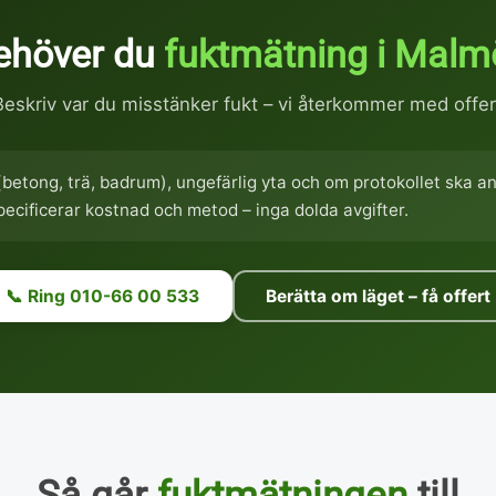
ehöver du
fuktmätning i Malm
Beskriv var du misstänker fukt – vi återkommer med offer
(betong, trä, badrum), ungefärlig yta och om protokollet ska a
specificerar kostnad och metod – inga dolda avgifter.
📞 Ring 010-66 00 533
Berätta om läget – få offert
Så går
fuktmätningen
till