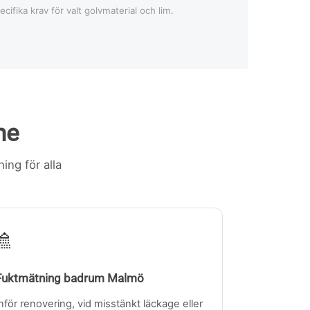
pecifika krav för valt golvmaterial och lim.
ne
ing för alla
🚿
Fuktmätning badrum Malmö
nför renovering, vid misstänkt läckage eller