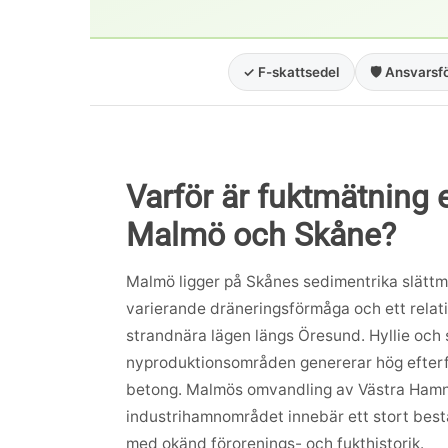
✓ F-skattsedel
🛡️ Ansvarsf
Varför är fuktmätning ex
Malmö och Skåne?
Malmö ligger på Skånes sedimentrika slättm
varierande dräneringsförmåga och ett relati
strandnära lägen längs Öresund. Hyllie oc
nyproduktionsområden genererar hög efter
betong. Malmös omvandling av Västra Ham
industrihamnområdet innebär ett stort best
med okänd förorenings- och fukthistorik.