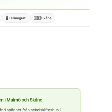
🌡️ Termografi
🇸🇪 Skåne
lem i Malmö och Skåne
nd spänner från sekelskifteshus i