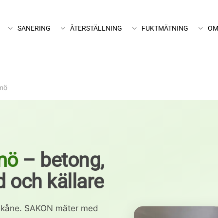
SANERING
ÅTERSTÄLLNING
FUKTMÄTNING
OM
mö
mö
– betong,
 och källare
h Skåne. SAKON mäter med