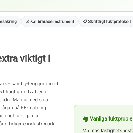
örsäkring
📐 Kalibrerade instrument
📋 Skriftligt fuktprotokoll
tra viktigt i
ark – sandig-lerig jord med
vt högt grundvatten i
h södra Malmö med sina
frågan på RF-mätning
nen och det gamla
🏘️ Vanliga fuktprob
ånd tidigare industrimark
Malmös fastighetsbestå