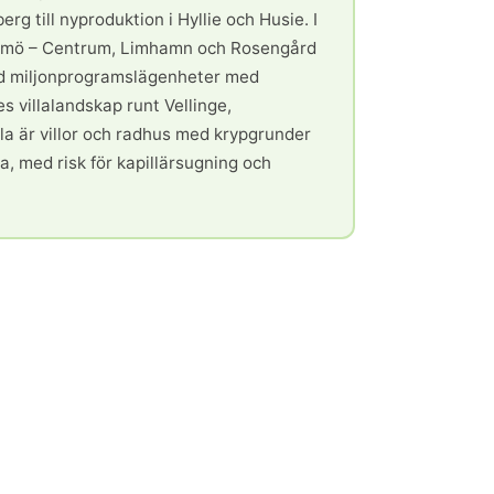
g till nyproduktion i Hyllie och Husie. I
almö – Centrum, Limhamn och Rosengård
ånd miljonprogramslägenheter med
es villalandskap runt Vellinge,
la är villor och radhus med krypgrunder
a, med risk för kapillärsugning och