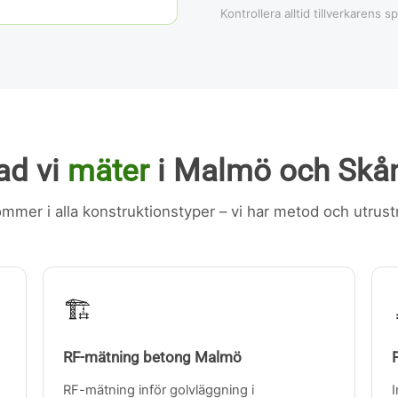
Kontrollera alltid tillverkarens s
ad vi
mäter
i Malmö och Skå
mmer i alla konstruktionstyper – vi har metod och utrustn
🏗️
RF-mätning betong Malmö
RF-mätning inför golvläggning i
I