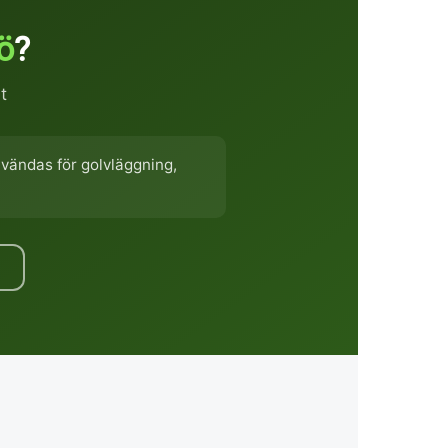
ö
?
t
nvändas för golvläggning,