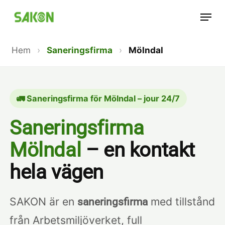
Skip
Menu
to
main
Hem
›
Saneringsfirma
›
Mölndal
content
🚛 Saneringsfirma för Mölndal – jour 24/7
Saneringsfirma
Mölndal
– en kontakt
hela vägen
SAKON är en
med tillstånd
saneringsfirma
från Arbetsmiljöverket, full