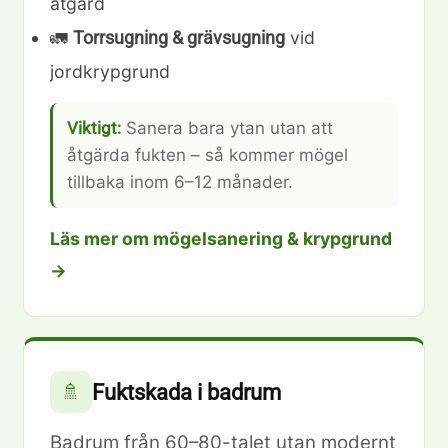
åtgärd
🚛
vid
Torrsugning & grävsugning
jordkrypgrund
Viktigt:
Sanera bara ytan utan att
åtgärda fukten – så kommer mögel
tillbaka inom 6–12 månader.
Läs mer om mögelsanering & krypgrund
→
Fuktskada i badrum
🚿
Badrum från 60–80-talet utan modernt