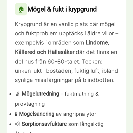
Mögel & fukt i krypgrund
🏠
Krypgrund är en vanlig plats där mögel
och fuktproblem upptäcks i äldre villor –
exempelvis i områden som
Lindome,
där det finns en
Kållered och Hällesåker
del hus från 60–80-talet. Tecken:
unken lukt i bostaden, fuktig luft, ibland
synliga missfärgningar på blindbotten.
🔬
– fuktmätning &
Mögelutredning
provtagning
🧪
av angripna ytor
Mögelsanering
💨
som långsiktig
Sorptionsavfuktare