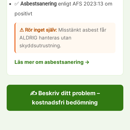
✅
enligt AFS 2023:13 om
Asbestsanering
positivt
⚠ Rör inget själv:
Misstänkt asbest får
ALDRIG hanteras utan
skyddsutrustning.
Läs mer om asbestsanering →
✍️ Beskriv ditt problem –
kostnadsfri bedömning