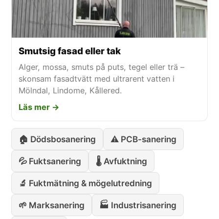
Smutsig fasad eller tak
Alger, mossa, smuts på puts, tegel eller trä –
skonsam fasadtvätt med ultrarent vatten i
Mölndal, Lindome, Kållered.
Läs mer →
🏠 Dödsbosanering
⚠️ PCB-sanering
💦 Fuktsanering
🌡️ Avfuktning
🔬 Fuktmätning & mögelutredning
🌱 Marksanering
🏭 Industrisanering