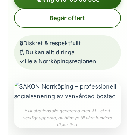
Begär offert
🔒
Diskret & respektfullt
⏰
Du kan alltid ringa
✓
Hela Norrköpingsregionen
* Illustrationsbild genererad med AI – ej ett
verkligt uppdrag, av hänsyn till våra kunders
diskretion.