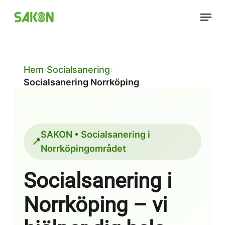
Skip
Menu
to
main
content
Hem
›
Socialsanering
›
Socialsanering Norrköping
SAKON • Socialsanering i
📍
Norrköpingområdet
Socialsanering i
Norrköping – vi