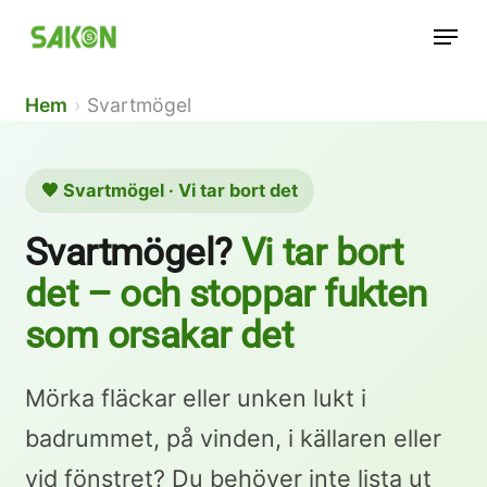
Skip
Menu
to
main
Hem
›
Svartmögel
content
🖤 Svartmögel · Vi tar bort det
Svartmögel?
Vi tar bort
det – och stoppar fukten
som orsakar det
Mörka fläckar eller unken lukt i
badrummet, på vinden, i källaren eller
vid fönstret? Du behöver inte lista ut