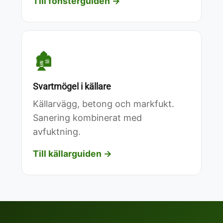
Till fönsterguiden →
🏚️
Svartmögel i källare
Källarvägg, betong och markfukt.
Sanering kombinerat med
avfuktning.
Till källarguiden →