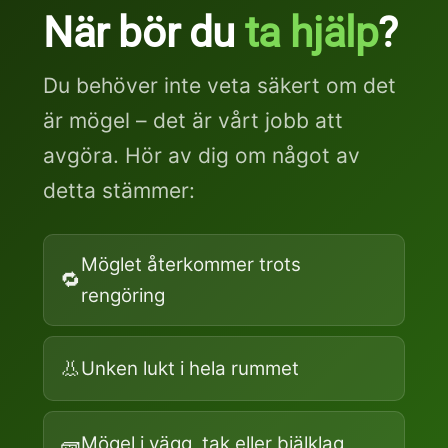
När bör du
ta hjälp
?
Du behöver inte veta säkert om det
är mögel – det är vårt jobb att
avgöra. Hör av dig om något av
detta stämmer:
Möglet återkommer trots
🔁
rengöring
👃
Unken lukt i hela rummet
🧱
Mögel i vägg, tak eller bjälklag