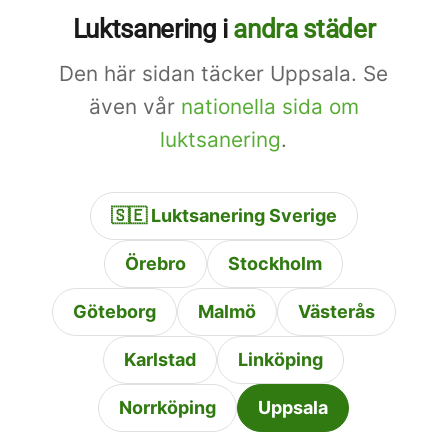
med jonisering eller
Luktsanering i
andra städer
enzymatisk behandling. Vi
Den här sidan täcker Uppsala. Se
gör alltid en bedömning av
även vår
nationella sida om
vad som är räddningsbart
luktsanering
.
innan vi rekommenderar
något.
🇸🇪 Luktsanering Sverige
Örebro
Stockholm
Göteborg
Malmö
Västerås
Karlstad
Linköping
Norrköping
Uppsala