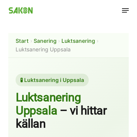
Skip
Menu
to
main
content
Start
›
Sanering
›
Luktsanering
›
Luktsanering Uppsala
🧪 Luktsanering i Uppsala
Luktsanering
Uppsala
– vi hittar
källan