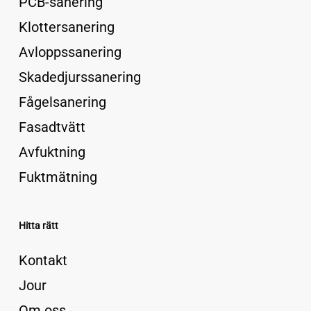
PCB-sanering
Klottersanering
Avloppssanering
Skadedjurssanering
Fågelsanering
Fasadtvätt
Avfuktning
Fuktmätning
Hitta rätt
Kontakt
Jour
Om oss