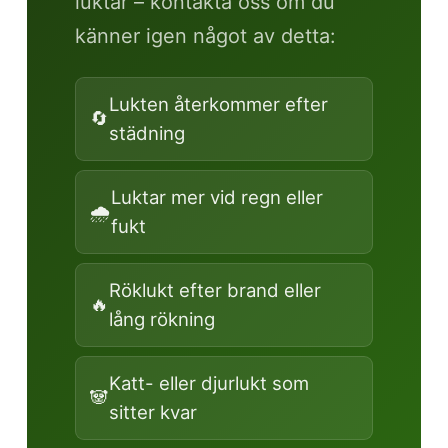
luktar – kontakta oss om du
känner igen något av detta:
Lukten återkommer efter
🔄
städning
Luktar mer vid regn eller
🌧️
fukt
Röklukt efter brand eller
🔥
lång rökning
Katt- eller djurlukt som
🐼
sitter kvar