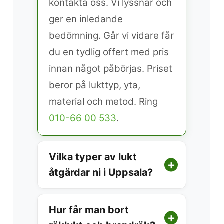
kontakta oss. Vi lyssnar och
ger en inledande
bedömning. Går vi vidare får
du en tydlig offert med pris
innan något påbörjas. Priset
beror på lukttyp, yta,
material och metod. Ring
010-66 00 533
.
Vilka typer av lukt
+
åtgärdar ni i Uppsala?
Vi åtgärdar röklukt,
Hur får man bort
brandrök, katturin, hundurin,
+